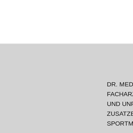
DR. ME
FACHAR
UND UN
ZUSATZ
SPORTM