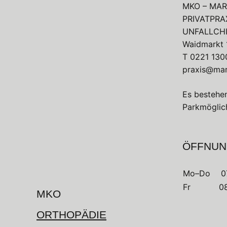
MKO – MA
PRIVATPRA
UNFALLCH
Waidmarkt 1
T
0221 130
praxis@mar
Es bestehen
Parkmöglich
ÖFFNUN
Mo–Do
0
Fr
08
MKO
ORTHOPÄDIE