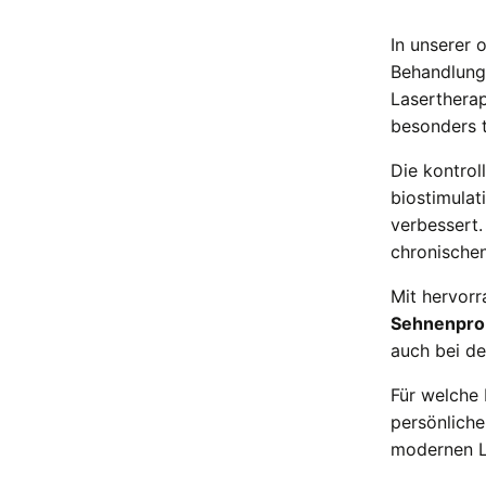
In unserer 
Behandlung
Lasertherap
besonders 
Die kontrol
biostimulat
verbessert
chronischen
Mit hervorr
Sehnenpro
auch bei d
Für welche 
persönliche
modernen La