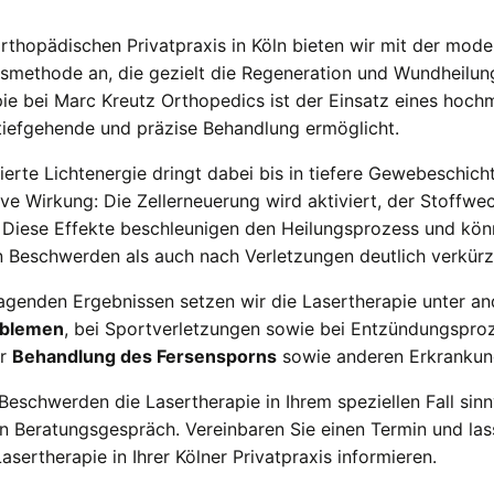
orthopädischen Privatpraxis in Köln bieten wir mit der mode
smethode an, die gezielt die Regeneration und Wundheilun
ie bei Marc Kreutz Orthopedics ist der Einsatz eines hoc
tiefgehende und präzise Behandlung ermöglicht.
lierte Lichtenergie dringt dabei bis in tiefere Gewebeschicht
ive Wirkung: Die Zellerneuerung wird aktiviert, der Stoffwe
. Diese Effekte beschleunigen den Heilungsprozess und kö
 Beschwerden als auch nach Verletzungen deutlich verkürz
agenden Ergebnissen setzen wir die Lasertherapie unter a
blemen
, bei Sportverletzungen sowie bei Entzündungsproze
er
Behandlung des Fersensporns
sowie anderen Erkrankun
Beschwerden die Lasertherapie in Ihrem speziellen Fall sinn
n Beratungsgespräch. Vereinbaren Sie einen Termin und lass
sertherapie in Ihrer Kölner Privatpraxis informieren.